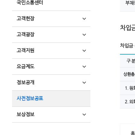
국민소통센터
부채
고객헌장
차입
고객광장
차입금 
고객지원
구 
요금제도
상환총
정보공개
1. 원
사전정보공표
2. 외
보상정보
홈