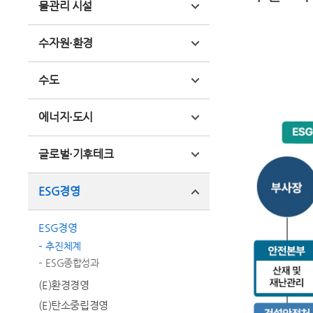
물관리 시설
수자원·환경
수도
에너지·도시
글로벌·기후테크
ESG경영
ESG경영
추진체계
ESG종합성과
(E)환경경영
(E)탄소중립경영