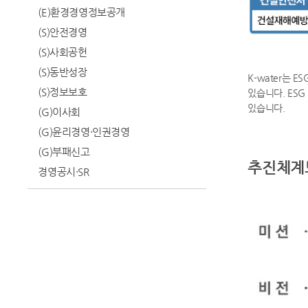
(E)환경경영정보공개
(S)안전경영
(S)사회공헌
(S)동반성장
K-water는 
(S)정보보호
있습니다. ES
있습니다.
(G)이사회
(G)윤리경영·인권경영
(G)부패신고
추진체계
경영공시·SR