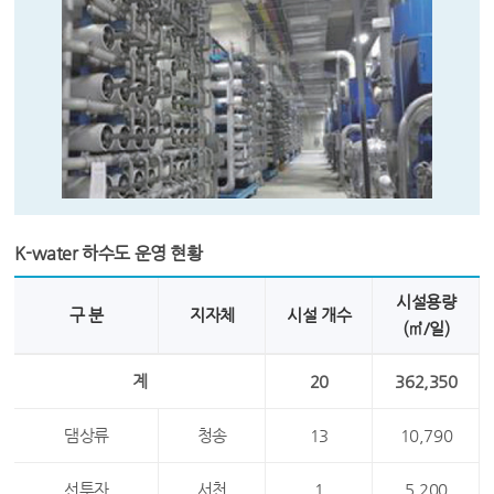
K-water 하수도 운영 현황
시설용량
구 분
지자체
시설 개수
(㎥/일)
계
20
362,350
댐상류
청송
13
10,790
선투자
서천
1
5,200