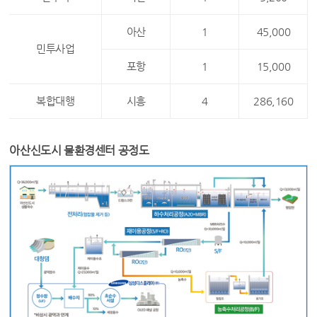
아산
1
45,000
민투사업
포항
1
15,000
복합대행
시흥
4
286,160
아산신도시 물환경센터 공정도