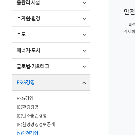
물관리 시설
안전
수자원·환경
※ 바
자세히
수도
에너지·도시
글로벌·기후테크
ESG경영
ESG경영
(E)환경경영
(E)탄소중립경영
(E)환경경영정보공개
(S)안전경영