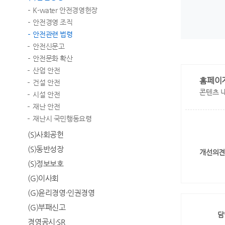
K-water 안전경영헌장
안전경영 조직
안전관련 법령
안전신문고
안전문화 확산
산업 안전
홈페이
건설 안전
콘텐츠 
시설 안전
재난 안전
재난시 국민행동요령
(S)사회공헌
(S)동반성장
개선의견
(S)정보보호
(G)이사회
(G)윤리경영·인권경영
(G)부패신고
담
경영공시·SR