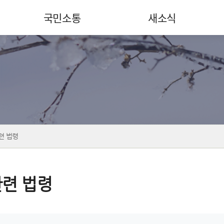
국민소통
새소식
련 법령
련 법령