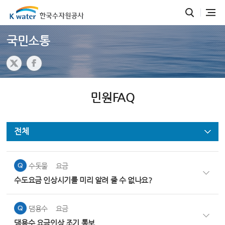
국민소통
민원FAQ
전체
수돗물
요금
수도요금 인상시기를 미리 알려 줄 수 없나요?
댐용수
요금
댐용수 요금인상 조기 통보