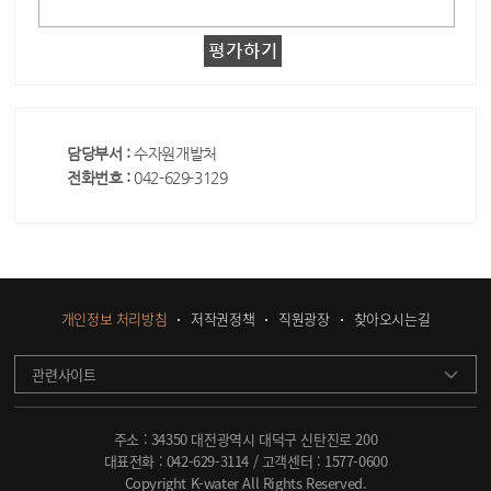
담당부서 :
수자원개발처
전화번호 :
042-629-3129
개인정보 처리방침
저작권정책
직원광장
찾아오시는길
관련사이트
주소 : 34350 대전광역시 대덕구 신탄진로 200
대표전화 :
042-629-3114
/ 고객센터 :
1577-0600
Copyright K-water All Rights Reserved.