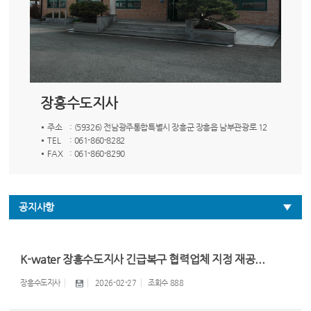
장흥수도지사
주소
: (59326) 전남광주통합특별시 장흥군 장흥읍 남부관광로 12
TEL
: 061-860-8282
FAX
: 061-860-8290
공지사항
K-water 장흥수도지사 긴급복구 협력업체 지정 재공...
장흥수도지사
2026-02-27
조회수
888