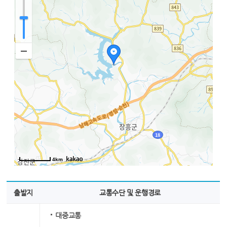
4km
출발지
교통수단 및 운행경로
대중교통