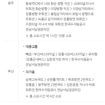
광주
동광주IC에서 나와 화순 방향 직진 > 소태터널지나서
우회전 화순방향 > 이양방향 직진 > 이양삼거리에서
장흥방향 우회전 > 봉림삼거리에서 보림사 방향으로
우회전 > 늑용교 삼거리에서 장흥방면 좌회전 >
지천터널 지나서 바로 우회전 한국수자원공사
전남서남권관리단
※ 총 소요시간 약 1시간 10분 소요
대중교통
버스 :
부산버스터미널 > 장흥시외버스터미널 > 유치행
(장흥군내버스) 심천정거장 하차 > 한국수자원공사
전남서남권관리단
부산
자가용
남해고속국도 > 순천톨게이트 > 목포방면 2번국도 >
장흥읍 > 광주방면 23번국도 > 심천공원 지나서 바로
좌회전 한국수자원공사 전남서남권관리단
※ 총 소요시간 약 4간 소요