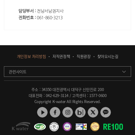
담당부서 :
전남서남권지사
전화번호 :
061-860-3213
개인정보 처리방침
저작권정책
직원광장
찾아오시는길
관련사이트
주소 : 34350 대전광역시 대덕구 신탄진로 200
대표전화 :
042-629-3114
/ 고객센터 :
1577-0600
Copyright K-water All Rights Reserved.