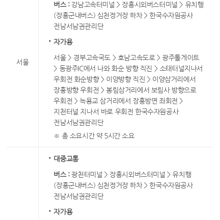
버스 :
강남고속터미널 > 장흥시외버스터미널 > 유치행
(장흥군내버스) 심천정거장 하차 > 한국수자원공사
전남서남권관리단
자가용
서울 > 경부고속국도 > 호남고속도로 > 광주톨게이트
서울
> 동광주IC에서 나와 화순 방향 직진 > 소태터널지나서
우회전 화순방향 > 이양방향 직진 > 이양삼거리에서
장흥방향 우회전 > 봉림삼거리에서 보림사 방향으로
우회전 > 늑용교 삼거리에서 장흥방면 좌회전 >
지천터널 지나서 바로 우회전 한국수자원공사
전남서남권관리단
※ 총 소요시간 약 5시간 소요
대중교통
버스 :
광천터미널 > 장흥시외버스터미널 > 유치행
(장흥군내버스) 심천정거장 하차 > 한국수자원공사
전남서남권관리단
자가용