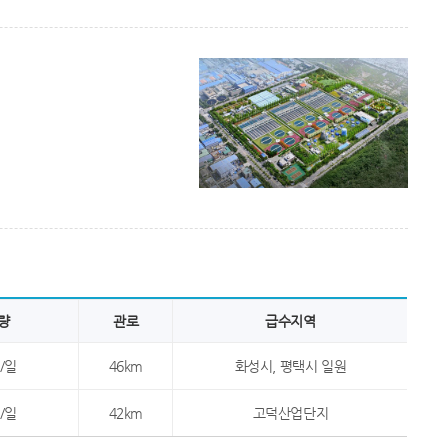
량
관로
급수지역
/일
46km
화성시, 평택시 일원
/일
42km
고덕산업단지