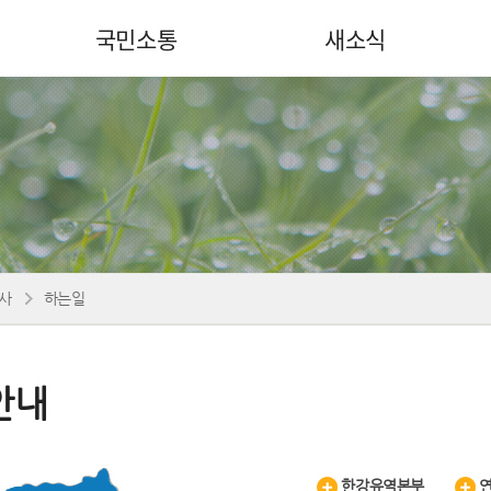
국민소통
새소식
사
하는일
안내
한강유역본부