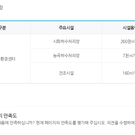
함
구분
주요시설
시설용
시화하수처리장
260천㎥
능곡하수처리장
7천㎥/
물환경센터
건조시설
160㎥
지 만족도
내용에 만족하십니까? 현재 페이지의 만족도를 평가해 주십시오. 의견을 수렴하여