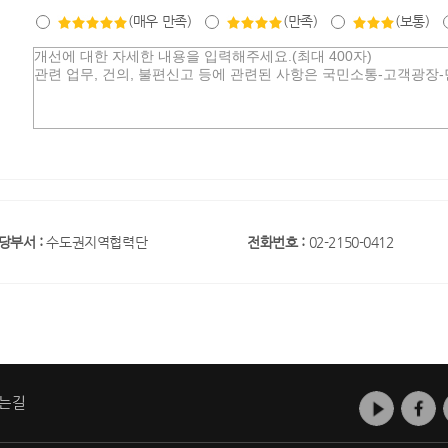
(매우 만족)
(만족)
(보통)
당부서 :
수도권지역협력단
전화번호 :
02-2150-0412
는길