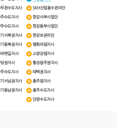
동두천수도지사
SKH산업용수관리단
파주수도지사
한강서부사업단
양주수도지사
한강동부사업단
경기서북권지사
한강보관리단
경기동북권지사
평화의댐지사
아라뱃길지사
소양강댐지사
팔당권지사
횡성원주권지사
광주수도지사
태백권지사
경기서남권지사
충주댐지사
경기동남권지사
충주수도지사
단양수도지사