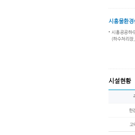
시흥물환경
시흥공공하수
(하수처리장,
시설현황
한강
고