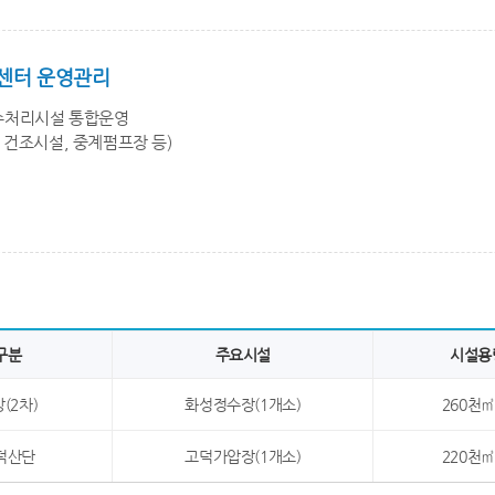
센터 운영관리
처리시설 통합운영
 건조시설, 중계펌프장 등)
구분
주요시설
시설용
(2차)
화성정수장(1개소)
260천㎥
덕산단
고덕가압장(1개소)
220천㎥