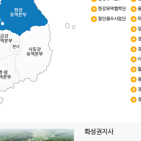
한강유역협력단
첨단용수사업단
화성권지사