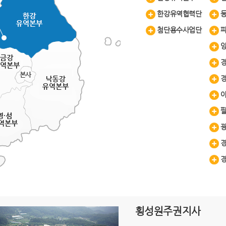
한강유역협력단
첨단용수사업단
횡성원주권지사