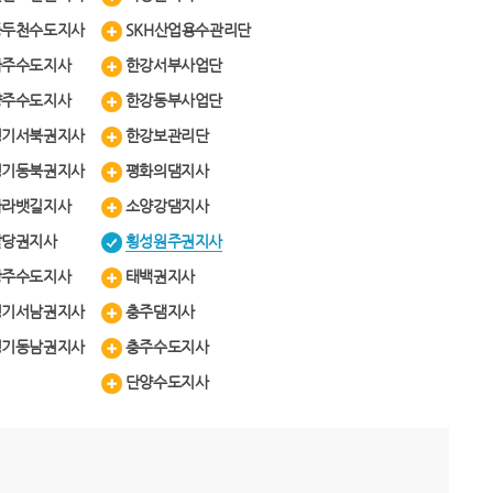
동두천수도지사
SKH산업용수관리단
파주수도지사
한강서부사업단
양주수도지사
한강동부사업단
경기서북권지사
한강보관리단
경기동북권지사
평화의댐지사
아라뱃길지사
소양강댐지사
팔당권지사
횡성원주권지사
광주수도지사
태백권지사
경기서남권지사
충주댐지사
경기동남권지사
충주수도지사
단양수도지사