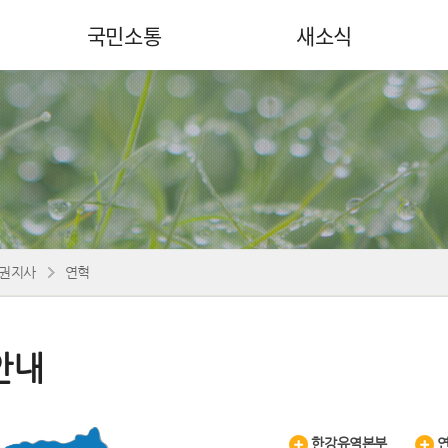
국민소통
새소식
권지사
연혁
안내
한강유역본부