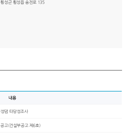
도 횡성군 횡성읍 송전로 135
내용
횡성댐 타당성조사
공고(건설부공고 제6호)