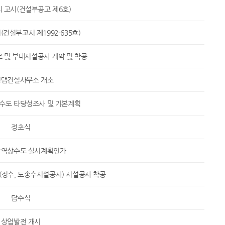
 고시(건설부공고 제6호)
건설부고시 제1992-635호)
로 및 부대시설공사 계약 및 착공
성댐건설사무소 개소
수도 타당성조사 및 기본계획
정초식
역상수도 실시계획인가
정수, 도송수시설공사) 시설공사 착공
담수식
상업발전 개시