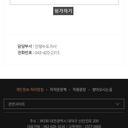
담당부서 :
단양수도지사
전화번호 :
043-420-2315
개인정보 처리방침
저작권정책
직원광장
찾아오시는길
관련사이트
주소 : 34350 대전광역시 대덕구 신탄진로 200
대표전화 :
042-629-3114
/ 고객센터 :
1577-0600