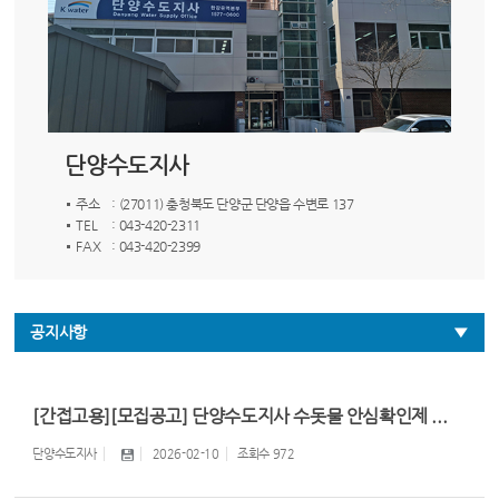
단양수도지사
주소
: (27011) 충청북도 단양군 단양읍 수변로 137
TEL
: 043-420-2311
FAX
: 043-420-2399
공지사항
[간접고용][모집공고] 단양수도지사 수돗물 안심확인제 ...
단양수도지사
2026-02-10
조회수
972