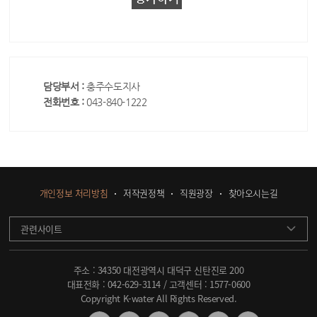
담당부서 :
충주수도지사
전화번호 :
043-840-1222
개인정보 처리방침
저작권정책
직원광장
찾아오시는길
관련사이트
주소 : 34350 대전광역시 대덕구 신탄진로 200
대표전화 :
042-629-3114
/ 고객센터 :
1577-0600
Copyright K-water All Rights Reserved.