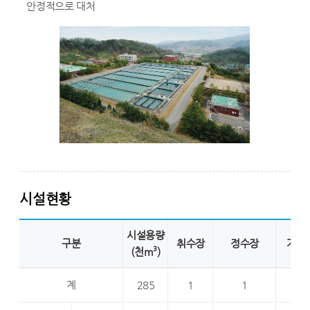
안정적으로 대처
시설현황
시설용량
구분
취수장
정수장
가압
3
(천m
)
계
285
1
1
5