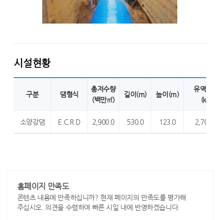
시설현황
총저수량
유역면적
구분
댐형식
길이(m)
높이(m)
(백만㎥)
(㎦)
소양강댐
E.C.R.D
2,900.0
530.0
123.0
2,703.0
홈페이지 만족도
콘텐츠 내용에 만족하십니까? 현재 페이지의 만족도를 평가해
주십시오. 의견을 수렴하여 빠른 시일 내에 반영하겠습니다.