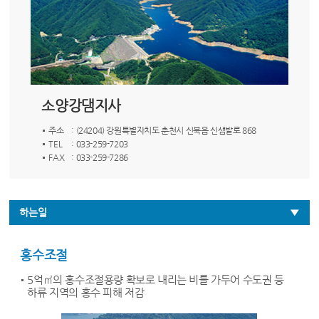
소양강댐지사
주소
: (24204) 강원특별자치도 춘천시 신북읍 신샘밭로 868
TEL
: 033-259-7203
FAX
: 033-259-7286
하는일
홍수조절
5억㎡의 홍수조절용량 확보로 내리는 비를 가두어 수도권 등
하류 지역의 홍수 피해 저감