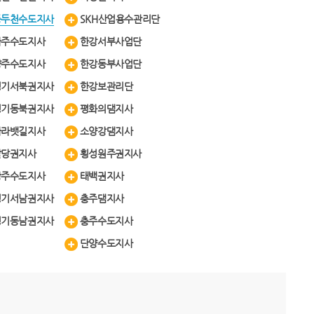
동두천수도지사
SKH산업용수관리단
파주수도지사
한강서부사업단
양주수도지사
한강동부사업단
경기서북권지사
한강보관리단
경기동북권지사
평화의댐지사
아라뱃길지사
소양강댐지사
팔당권지사
횡성원주권지사
광주수도지사
태백권지사
경기서남권지사
충주댐지사
경기동남권지사
충주수도지사
단양수도지사