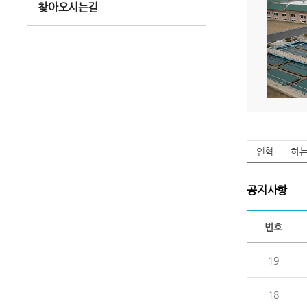
찾아오시는길
연혁
하
공지사항
번호
19
18