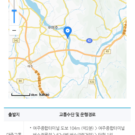
4km
출발지
교통수단 및 운행경로
여주종합터미널 도보 104m (약2분) > 여주종합터미널
대중교통
버스정류장 > 62-4번 버스(9정거장) > 단현 1리