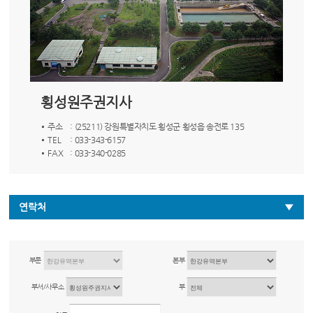
횡성원주권지사
주소
: (25211) 강원특별자치도 횡성군 횡성읍 송전로 135
TEL
: 033-343-6157
FAX
: 033-340-0285
연락처
부문
본부
부서/사무소
부