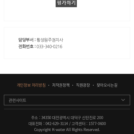
담당부서 :
횡성원주권지사
전화번호 :
033-340-0216
개인정보 처리방침
저작권정책
직원광장
찾아오시는길
관련사이트
주소 : 34350 대전광역시 대덕구 신탄진로 200
대표전화 :
042-629-3114
/ 고객센터 :
1577-0600
Copyright K-water All Rights Reserved.