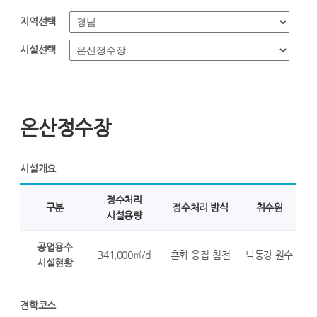
지역선택
시설선택
온산정수장
시설개요
정수처리
구분
정수처리 방식
취수원
시설용량
공업용수
341,000㎥/d
혼화-응집-침전
낙동강 원수
시설현황
견학코스