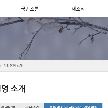
국민소통
새소식
윤리경영 소개
영 소개
추진방향
전담조직
부패방지 및 규범준수 경영방침