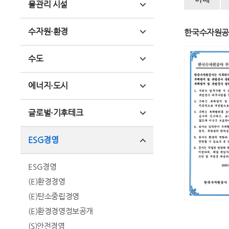
물관리 시설
수자원·환경
한국수자원공
수도
에너지·도시
글로벌·기후테크
ESG경영
ESG경영
(E)환경경영
(E)탄소중립경영
(E)환경경영정보공개
(S)안전경영