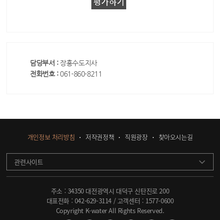
담당부서 :
장흥수도지사
전화번호 :
061-860-8211
개인정보 처리방침
저작권정책
직원광장
찾아오시는길
관련사이트
주소 : 34350 대전광역시 대덕구 신탄진로 200
대표전화 :
042-629-3114
/ 고객센터 :
1577-0600
Copyright K-water All Rights Reserved.