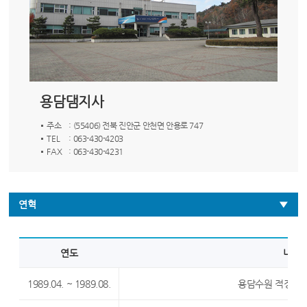
용담댐지사
주소
: (55406) 전북 진안군 안천면 안용로 747
TEL
: 063-430-4203
FAX
: 063-430-4231
연혁
연도
내용
1989.04. ~ 1989.08.
용담수원 적정개