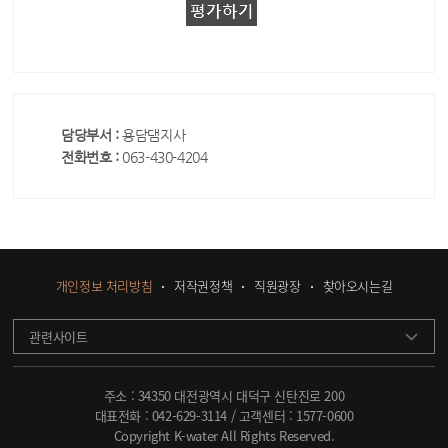
담당부서 :
용담댐지사
전화번호 :
063-430-4204
개인정보 처리방침
저작권정책
직원광장
찾아오시는길
관련사이트
주소 : 34350 대전광역시 대덕구 신탄진로 200
대표전화 :
042-629-3114
/ 고객센터 :
1577-0600
Copyright K-water All Rights Reserved.