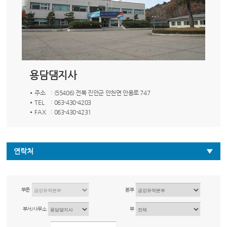
용담댐지사
주소
: (55406) 전북 진안군 안천면 안용로 747
TEL
: 063-430-4203
FAX
: 063-430-4231
연락처
부문
본부
부서/사무소
부