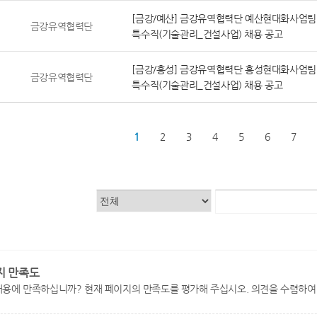
[금강/예산] 금강유역협력단 예산현대화사업팀
금강유역협력단
특수직(기술관리_건설사업) 채용 공고
[금강/홍성] 금강유역협력단 홍성현대화사업팀
금강유역협력단
특수직(기술관리_건설사업) 채용 공고
1
2
3
4
5
6
7
지 만족도
내용에 만족하십니까? 현재 페이지의 만족도를 평가해 주십시오. 의견을 수렴하여