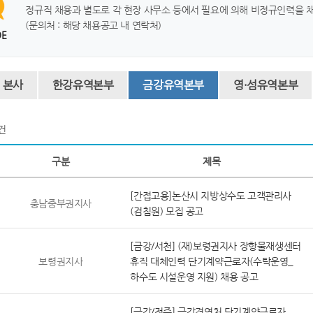
정규직 채용과 별도로 각 현장 사무소 등에서 필요에 의해 비정규인력을 
(문의처 : 해당 채용공고 내 연락처)
DE
본사
한강유역본부
금강유역본부
영·섬유역본부
건
구분
제목
[간접고용]논산시 지방상수도 고객관리사
충남중부권지사
(검침원) 모집 공고
[금강/서천] (재)보령권지사 장항물재생센터
보령권지사
휴직 대체인력 단기계약근로자(수탁운영_
하수도 시설운영 지원) 채용 공고
[금강/전주] 금강경영처 단기계약근로자