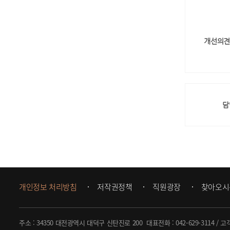
개선의견
담
개인정보 처리방침
저작권정책
직원광장
찾아오시
주소 : 34350 대전광역시 대덕구 신탄진로 200
대표전화 :
042-629-3114
/ 고