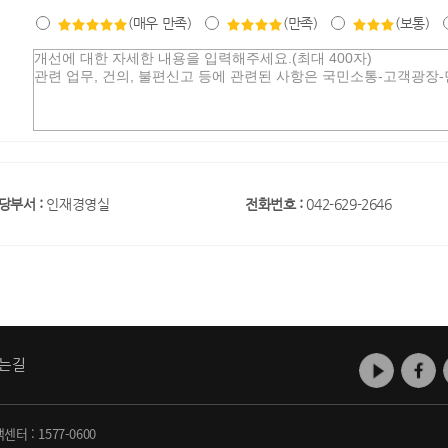
(매우 만족)
(만족)
(보통)
당부서 :
인재경영실
전화번호 :
042-629-2646
는길
객센터 :
1577-0600