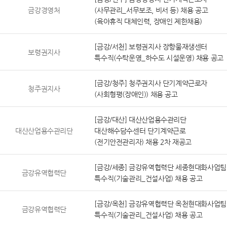
금강경영처
(사무관리_서무보조, 비서 등) 채용 공고
(육아휴직 대체인력, 장애인 제한채용)
[금강/서천] 보령권지사 장항물재생센터
보령권지사
특수직(수탁운영_하수도 시설운영) 채용 공고
[금강/청주] 청주권지사 단기계약근로자
청주권지사
(사회형평(장애인)) 채용 공고
[금강/대산] 대산산업용수관리단
대산산업용수관리단
대산해수담수센터 단기계약근로
(전기안전관리자) 채용 2차 재공고
[금강/세종] 금강유역협력단 세종현대화사업팀
금강유역협력단
특수직(기술관리_건설사업) 채용 공고
[금강/옥천] 금강유역협력단 옥천현대화사업팀
금강유역협력단
특수직(기술관리_건설사업) 채용 공고