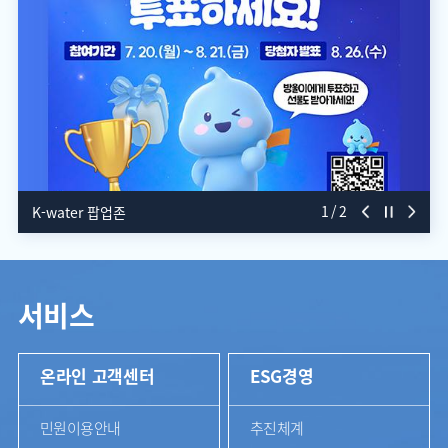
2
2
K-water 팝업존
전
음
지
서비스
온라인 고객센터
ESG경영
민원이용안내
추진체계