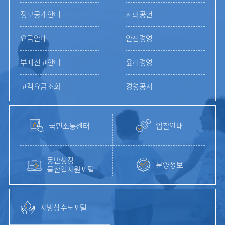
정보공개안내
사회공헌
요금안내
안전경영
부패신고안내
윤리경영
고객요금조회
경영공시
국민소통센터
입찰안내
동반성장
분양정보
물산업지원포털
지방상수도포털