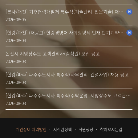
[본사/대전] 기후협력개발처 특수직(기술관리_전문기술) 채용 공고
2026-08-05
[한강/과천] (재공고) 한강경영처 사회형평적 인재 단기계약근로자(시설관리) 채용 공고(장애인 제한채용)
2026-08-04
논산시 지방상수도 고객관리사(검침원) 모집 공고
2026-08-03
[한강/파주] 파주수도지사 특수직(사무관리_건설사업) 채용 공고
2026-08-03
[한강/파주] 파주수도지사 특수직(수탁운영_지방상수도 고객관리) 채용 공고
2026-08-03
개인정보 처리방침
저작권정책
직원광장
찾아오시는길