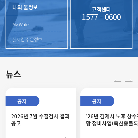
나의 물정보
고객센터
1577 - 0600
My Water
실시간 수문정보
뉴스
공지
공지
2026년 7월 수질검사 결과
'26년 김제시 노후 상수
공고
망 정비사업(죽산중블록
금산소블록) ...