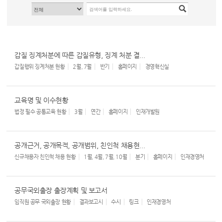
갑질 징계처분에 따른 갑질유형, 징계 처분 결...
갑질행위 징계처분 현황
2월, 7월
반기
홈페이지
경영혁신실
교육명 및 이수현황
법정 필수 공통교육 현황
3월
연간
홈페이지
인재개발원
공개근거, 공개목적, 공개범위, 친인척 채용현...
신규채용자 친인척 채용 현황
1월, 4월, 7월, 10월
분기
홈페이지
인재경영처
공무국외출장 출장계획 및 보고서
임직원 공무 국외출장 현황
결과보고시
수시
링크
인재경영처