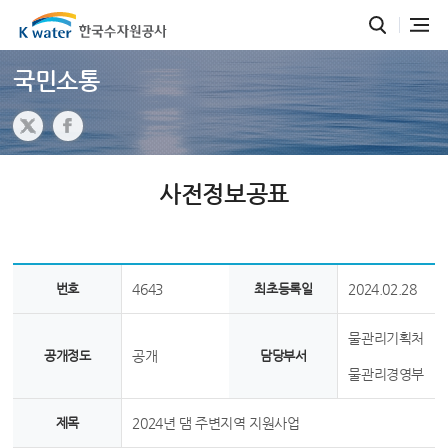
국민소통
사전정보공표
번호
4643
최초등록일
2024.02.28
물관리기획처
공개정도
공개
담당부서
물관리경영부
제목
2024년 댐 주변지역 지원사업