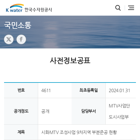
국민소통
사전정보공표
번호
4611
최초등록일
2024.01.31
MTV사업단
공개정도
공개
담당부서
도시사업부
제목
시화MTV 조성사업 9차지역 부분준공 현황