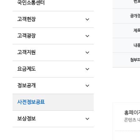
번
국민소통센터
공개
고객헌장
제
고객광장
내
고객지원
첨부
요금제도
정보공개
사전정보공표
홈페이
보상정보
콘텐츠 