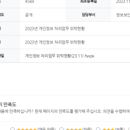
호
4569
최초등록일
2023.11
정도
공개
담당부서
정보보
목
2023년 개인정보 처리업무 위탁현황
용
2023년 개인정보 처리업무 위탁현황
파일
개인정보 처리업무 위탁현황(23.11).hwpx
지 만족도
내용에 만족하십니까? 현재 페이지의 만족도를 평가해 주십시오. 의견을 수렴하여
(매우 만족)
(만족)
(보통)