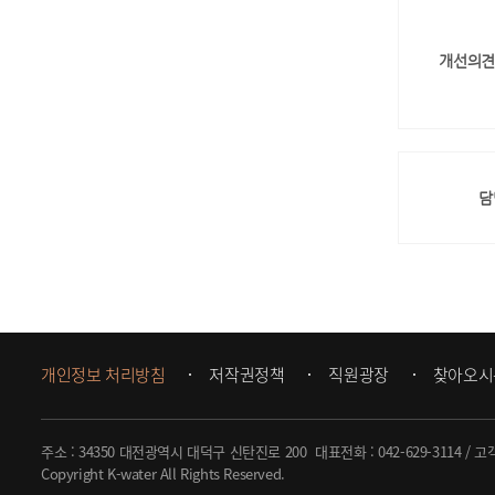
개선의견
담
개인정보 처리방침
저작권정책
직원광장
찾아오시
주소 : 34350 대전광역시 대덕구 신탄진로 200
대표전화 :
042-629-3114
/ 고
Copyright K-water All Rights Reserved.