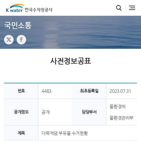
국민소통
사전정보공표
번호
4483
최초등록일
2023.07.31
물환경처
공개정도
공개
담당부서
물환경관리부
제목
다목적댐 부유물 수거현황