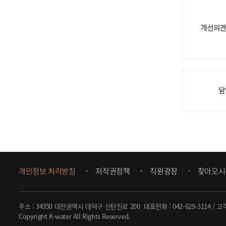
개선의견
담
개인정보 처리방침
저작권정책
직원광장
찾아오시
주소 : 34350 대전광역시 대덕구 신탄진로 200
대표전화 :
042-629-3114
/ 고
Copyright K-water All Rights Reserved.