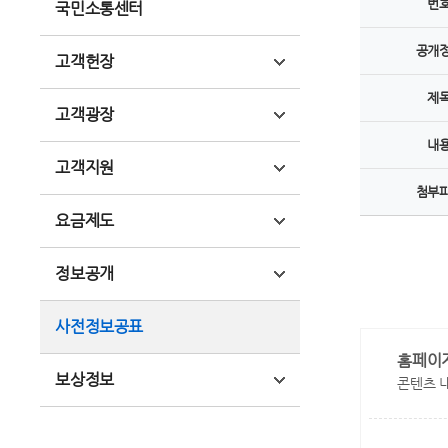
번
국민소통센터
공개
고객헌장
제
고객광장
내
고객지원
첨부
요금제도
정보공개
사전정보공표
홈페이
보상정보
콘텐츠 