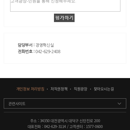
담당부서 :
경영혁신실
전화번호 :
042-629-2408
개인정보 처리방침
저작권정책
직원광장
찾아오시는길
관련사이트
주소 : 34350 대전광역시 대덕구 신탄진로 200
대표전화 :
042-629-3114
/ 고객센터 :
1577-0600