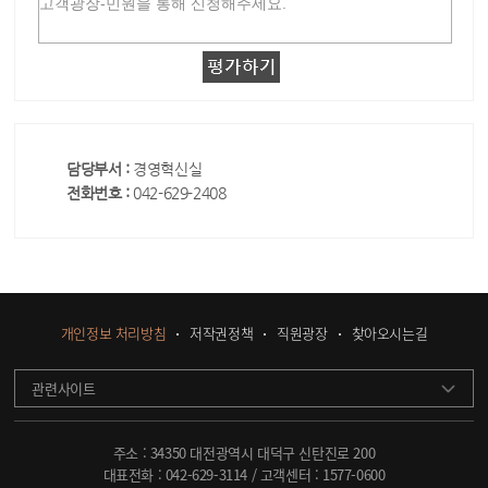
담당부서 :
경영혁신실
전화번호 :
042-629-2408
개인정보 처리방침
저작권정책
직원광장
찾아오시는길
관련사이트
주소 : 34350 대전광역시 대덕구 신탄진로 200
대표전화 :
042-629-3114
/ 고객센터 :
1577-0600