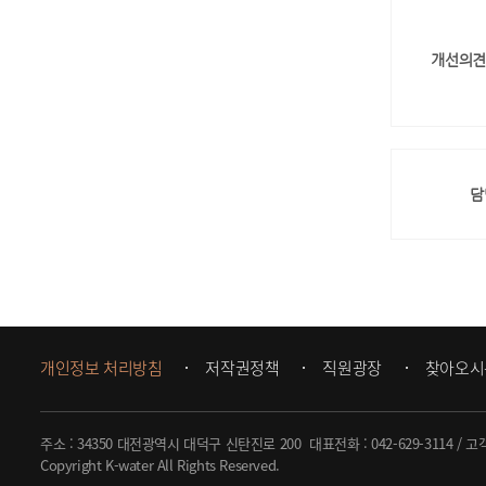
개선의견
담
개인정보 처리방침
저작권정책
직원광장
찾아오시
주소 : 34350 대전광역시 대덕구 신탄진로 200
대표전화 :
042-629-3114
/ 고
Copyright K-water All Rights Reserved.