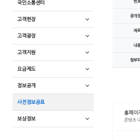
번
국민소통센터
공개
고객헌장
제
고객광장
내
고객지원
첨부
요금제도
정보공개
사전정보공표
홈페이
보상정보
콘텐츠 