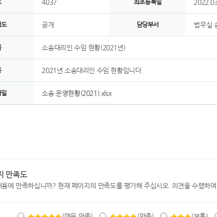
호
4037
최초등록일
2022.03
정도
공개
담당부서
법무실 
목
소송대리인 수임 현황(2021년)
용
2021년 소송대리인 수임 현황입니다.
파일
소송 운영현황(2021).xlsx
지 만족도
내용에 만족하십니까? 현재 페이지의 만족도를 평가해 주십시오. 의견을 수렴하여
(매우 만족)
(만족)
(보통)