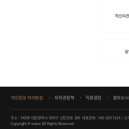
개선의견
담
개인정보 처리방침
저작권정책
직원광장
찾아오시
주소 : 34350 대전광역시 대덕구 신탄진로 200
대표전화 :
042-629-3114
/ 고
Copyright K-water All Rights Reserved.