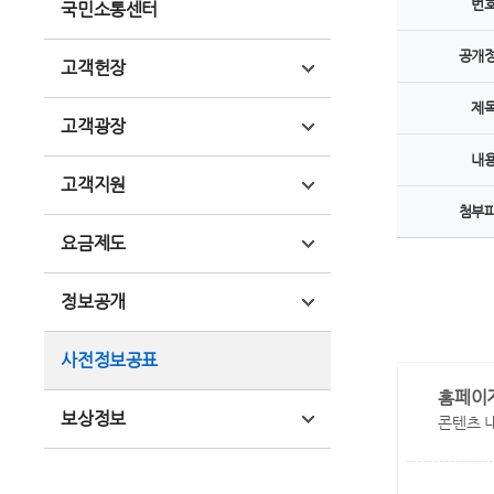
번
국민소통센터
공개
고객헌장
제
고객광장
내
고객지원
첨부
요금제도
정보공개
사전정보공표
홈페이
보상정보
콘텐츠 