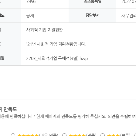
호
3996
최초등록일
2022.03
정도
공개
담당부서
재무관리
목
사회적 기업 지원현황
용
'21년 사회적 기업 지원현황입니다.
파일
2203_사회적기업 구매액(3월).hwp
지 만족도
내용에 만족하십니까? 현재 페이지의 만족도를 평가해 주십시오. 의견을 수렴하여
(매우 만족)
(만족)
(보통)