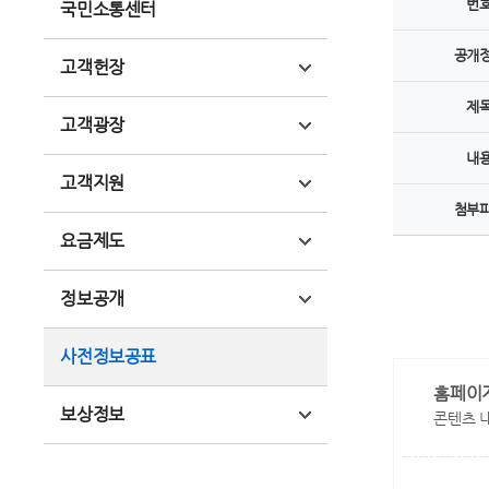
번
국민소통센터
공개
고객헌장
제
고객광장
내
고객지원
첨부
요금제도
정보공개
사전정보공표
홈페이
보상정보
콘텐츠 