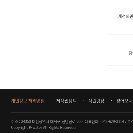
개선의견
담
개인정보 처리방침
저작권정책
직원광장
찾아오시
주소 : 34350 대전광역시 대덕구 신탄진로 200
대표전화 :
042-629-3114
/ 고
Copyright K-water All Rights Reserved.