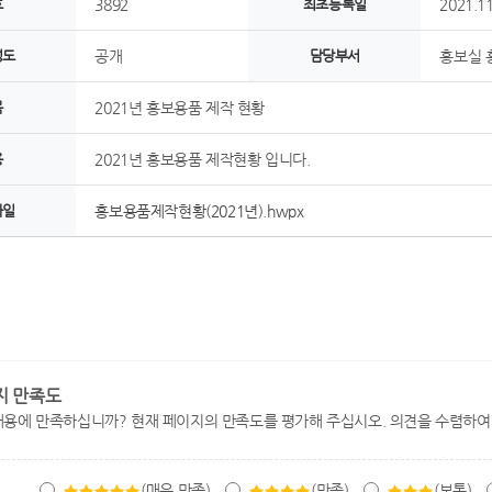
호
3892
최초등록일
2021.11
정도
공개
담당부서
홍보실 
목
2021년 홍보용품 제작 현황
용
2021년 홍보용품 제작현황 입니다.
파일
홍보용품제작현황(2021년).hwpx
지 만족도
내용에 만족하십니까? 현재 페이지의 만족도를 평가해 주십시오. 의견을 수렴하여
(매우 만족)
(만족)
(보통)