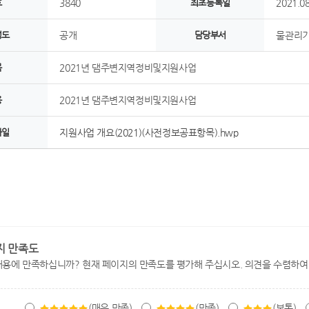
호
3840
최초등록일
2021.08
정도
공개
담당부서
물관리
목
2021년 댐주변지역정비및지원사업
용
2021년 댐주변지역정비및지원사업
파일
지원사업 개요(2021)(사전정보공표항목).hwp
지 만족도
내용에 만족하십니까? 현재 페이지의 만족도를 평가해 주십시오. 의견을 수렴하여
(매우 만족)
(만족)
(보통)