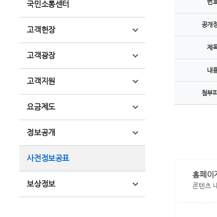
번
국민소통센터
공개
고객헌장
제
고객광장
내
고객지원
첨부
요금제도
정보공개
사전정보공표
홈페이
보상정보
콘텐츠 