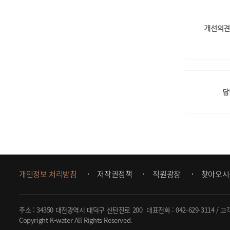
개선의견
담
개인정보 처리방침
저작권정책
직원광장
찾아오시
주소 : 34350 대전광역시 대덕구 신탄진로 200
대표전화 :
042-629-3114
/ 고
Copyright K-water All Rights Reserved.