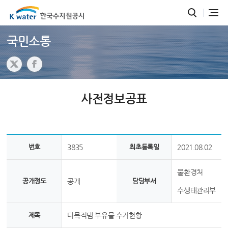
국민소통
사전정보공표
번호
3835
최초등록일
2021.08.02
물환경처
공개정도
공개
담당부서
수생태관리부
제목
다목적댐 부유물 수거현황