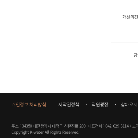
개선의견
담
개인정보 처리방침
저작권정책
직원광장
찾아오시
주소 : 34350 대전광역시 대덕구 신탄진로 200
대표전화 :
042-629-3114
/ 고
Copyright K-water All Rights Reserved.