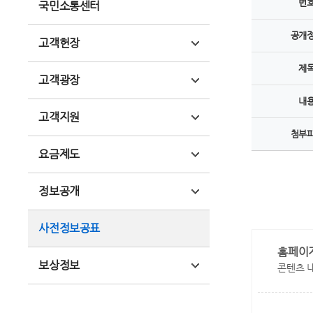
번
국민소통센터
공개
고객헌장
제
고객광장
내
고객지원
첨부
요금제도
정보공개
사전정보공표
홈페이
보상정보
콘텐츠 