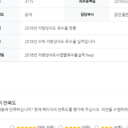
호
3115
최초등록일
2019.03
정도
공개
담당부서
맑은물
목
2018년 지방상수도 유수율 현황
용
2018년 수탁 지방상수도 유수율 실적입니다.
파일
2018년 지방상수도사업별유수율실적.hwp
지 만족도
내용에 만족하십니까? 현재 페이지의 만족도를 평가해 주십시오. 의견을 수렴하여
(매우 만족)
(만족)
(보통)