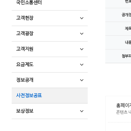
번
국민소통센터
공개
고객헌장
제
고객광장
내
고객지원
첨부
요금제도
정보공개
사전정보공표
홈페이
보상정보
콘텐츠 