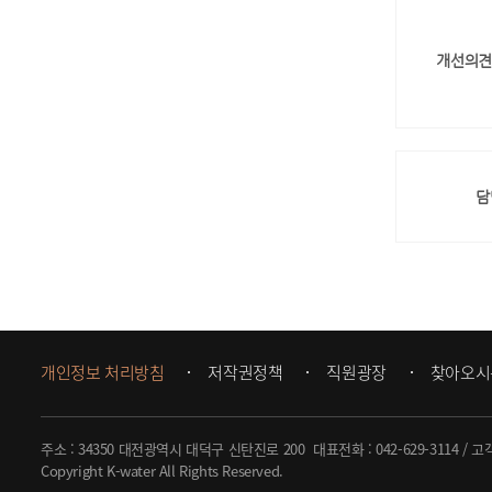
개선의견
담
개인정보 처리방침
저작권정책
직원광장
찾아오시
주소 : 34350 대전광역시 대덕구 신탄진로 200
대표전화 :
042-629-3114
/ 고
Copyright K-water All Rights Reserved.