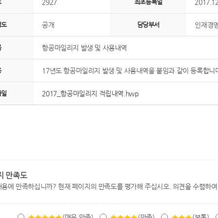
호
2927
최초등록일
2017.12
정도
공개
담당부서
인재경영
목
항공마일리지 발생 및 사용내역
용
17년도 항공마일리지 발생 및 사용내역을 붙임과 같이 등록합니다
파일
2017_항공마일리지 적립내역.hwp
지 만족도
내용에 만족하십니까? 현재 페이지의 만족도를 평가해 주십시오. 의견을 수렴하여
(매우 만족)
(만족)
(보통)