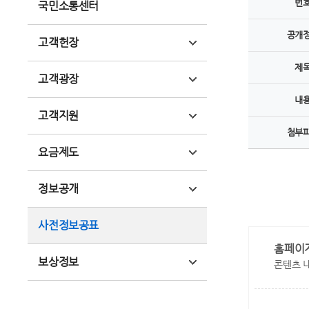
번
국민소통센터
공개
고객헌장
제
고객광장
내
고객지원
첨부
요금제도
정보공개
사전정보공표
홈페이
보상정보
콘텐츠 