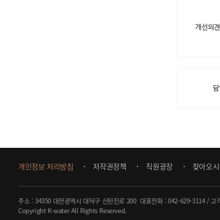
개선의견
담
개인정보 처리방침
저작권정책
직원광장
찾아오시
주소 : 34350 대전광역시 대덕구 신탄진로 200
대표전화 :
042-629-3114
/ 고
Copyright K-water All Rights Reserved.