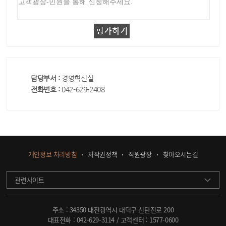
담당부서 :
경영혁신실
전화번호 :
042-629-2408
개인정보 처리방침
저작권정책
직원광장
찾아오시는길
관련사이트
주소 : 34350 대전광역시 대덕구 신탄진로 200
대표전화 :
042-629-3114
/ 고객센터 :
1577-0600