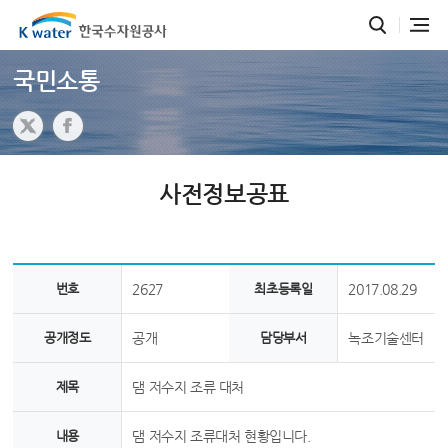
국민소통
사전정보공표
번호
2627
최초등록일
2017.08.29
공개정도
공개
담당부서
녹조기술센터
제목
댐 저수지 조류 대처
내용
댐 저수지 조류대처 현황입니다.