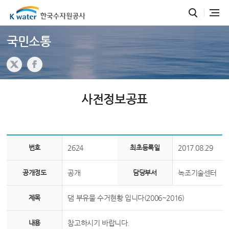
국민소통
사전정보공표
번호
2624
최초등록일
2017.08.29
공개정도
공개
담당부서
녹조기술센터
제목
댐 부유물 수거현황 입니다(2006~2016)
내용
참고하시기 바랍니다.