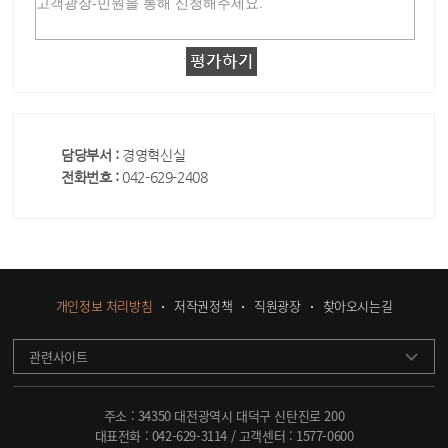
담당부서 :
경영혁신실
전화번호 :
042-629-2408
개인정보 처리방침
저작권정책
직원광장
찾아오시는길
관련사이트
주소 : 34350 대전광역시 대덕구 신탄진로 200
대표전화 :
042-629-3114
/ 고객센터 :
1577-0600