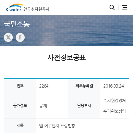
국민소통
사전정보공표
번호
2284
최초등록일
2016.03.24
수자원경영처
공개정도
공개
담당부서
수자원보상팀
제목
댐 이주단지 조성현황