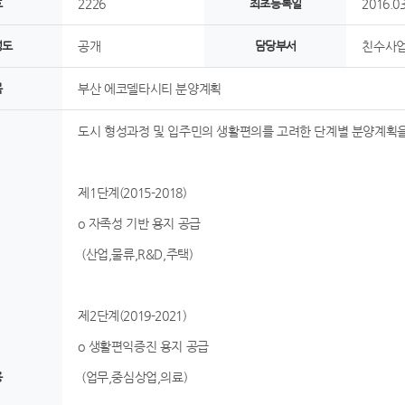
호
2226
최초등록일
2016.03
정도
공개
담당부서
친수사업
목
부산 에코델타시티 분양계획
도시 형성과정 및 입주민의 생활편의를 고려한 단계별 분양계획
제1단계(2015-2018)
o 자족성 기반 용지 공급
(산업,물류,R&D,주택)
제2단계(2019-2021)
o 생활편익증진 용지 공급
용
(업무,중심상업,의료)