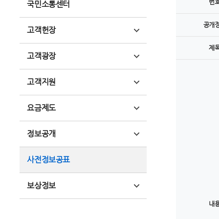
번
국민소통센터
공개
고객헌장
제
고객광장
고객지원
요금제도
정보공개
사전정보공표
보상정보
내