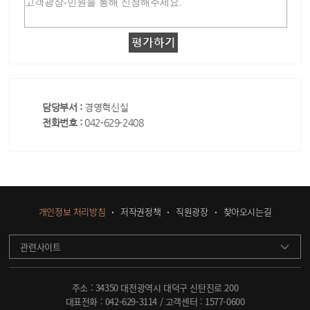
담당부서 :
경영혁신실
전화번호 :
042-629-2408
개인정보 처리방침
저작권정책
직원광장
찾아오시는길
관련사이트
주소 : 34350 대전광역시 대덕구 신탄진로 200
대표전화 :
042-629-3114
/ 고객센터 :
1577-0600