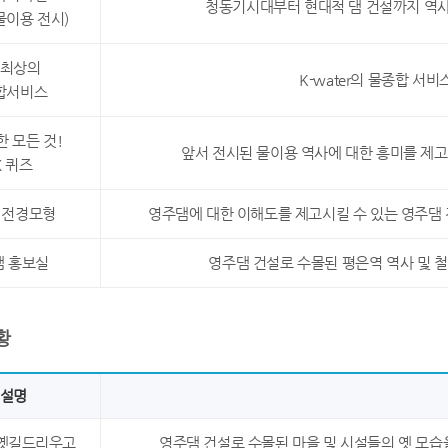
청동기시대부터 현대적 댐 건설까지 역사
물이용 전시)
최상의
K-water의 물종합 서
합서비스
한 모든 것!
앞서 전시된 물이용 역사에 대한 흥미를 제고
X 퀴즈
 전경모형
영주댐에 대한 이해도를 제고시킬 수 있는 영주댐 
댐 홍보실
영주댐 건설로 수몰된 평은역 역사 및 철
황
설명
옛길드리우고
영주댐 건설로 수몰된 마을 및 시설들의 옛 모습