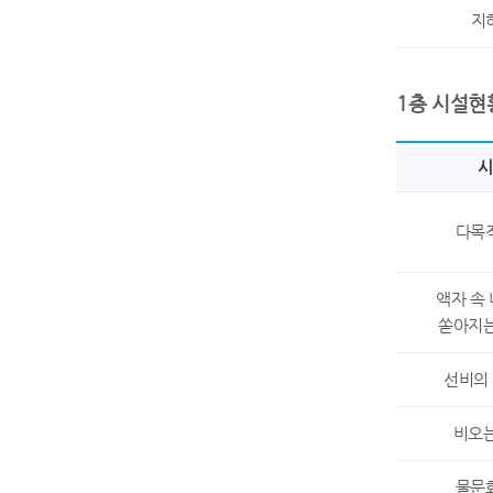
지
1층 시설현
시
다목
액자 속
쏟아지
선비의
비오
물문