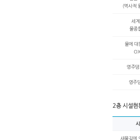
(역사적 
세계
물종
물에 대
O
영주댐
영주
2층 시설현
시
새물길에 