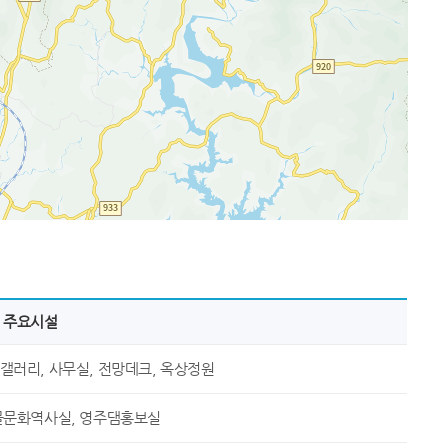
주요시설
갤러리, 사무실, 전망데크, 옥상정원
물문화역사실, 영주댐홍보실