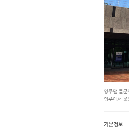
영주댐 물문
영주에서 물의
기본정보