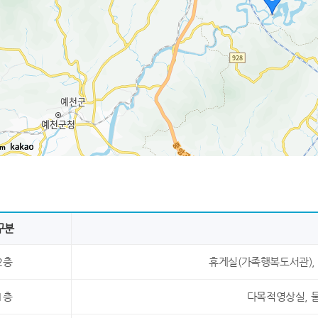
km
구분
2층
휴게실(가족행복도서관), 
1층
다목적영상실, 