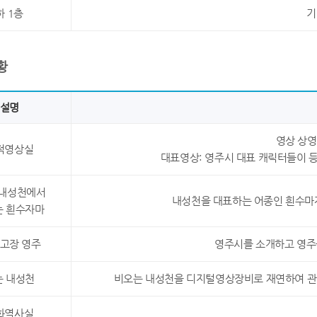
하 1층
기
황
설명
영상 상영
적영상실
대표영상: 영주시 대표 캐릭터들이 
 내성천에서
내성천을 대표하는 어종인 흰수마자
는 흰수자마
 고장 영주
영주시를 소개하고 영주를
는 내성천
비오는 내성천을 디지털영상장비로 재연하여 관람
화역사실