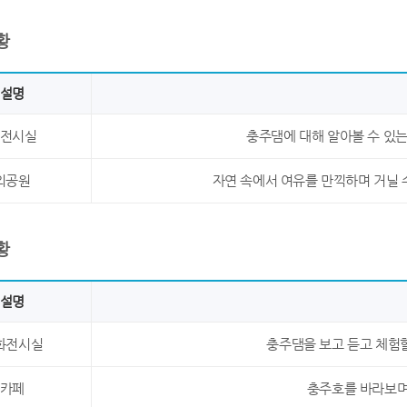
황
설명
전시실
충주댐에 대해 알아볼 수 있
외공원
자연 속에서 여유를 만끽하며 거닐 
황
설명
화전시실
충주댐을 보고 듣고 체험
카페
충주호를 바라보며