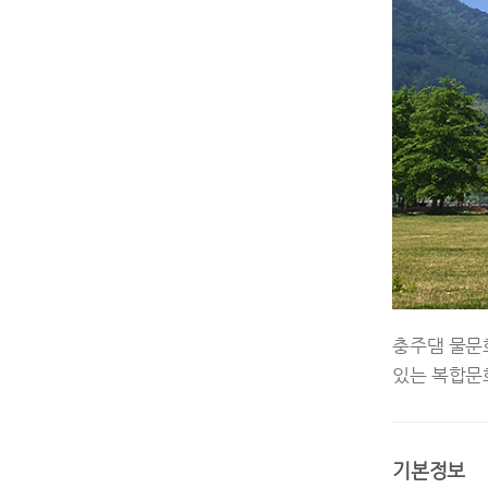
충주댐 물문
있는 복합문
기본정보