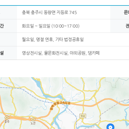
충북 충주시 동량면 지등로 745
문
간
화요일 ~ 일요일 (10:00~17:00)
월요일, 명절 연휴, 기타 법정공휴일
설
영상전시실, 물문화전시실, 야외공원, 댐카페