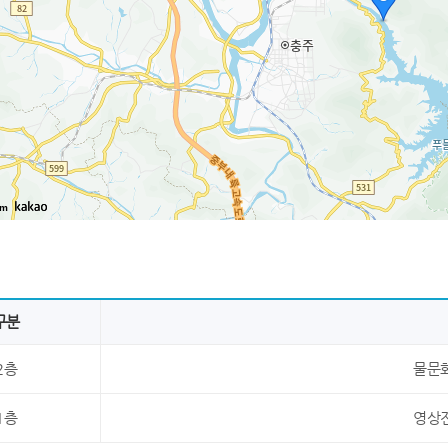
km
구분
2층
물문
1층
영상