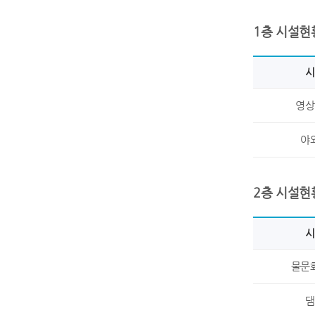
1층 시설현
시
영상
야
2층 시설현
시
물문
댐