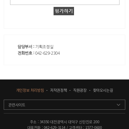
담당부서 :
기획조정실
전화번호 :
042-629-2304
개인정보 처리방침
저작권정책
직원광장
찾아오시는길
관련사이트
주소 : 34350 대전광역시 대덕구 신탄진로 200
대표전화 :
042-629-3114
/ 고객센터 :
1577-0600