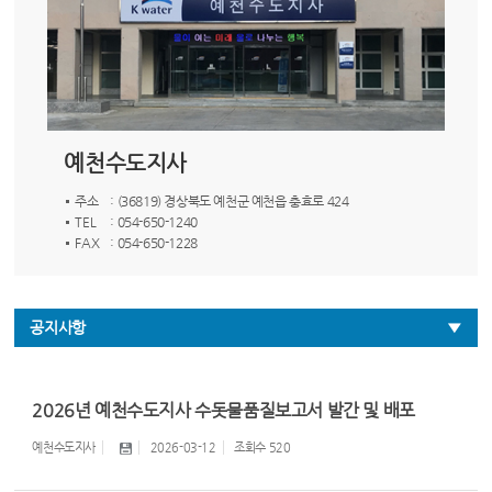
예천수도지사
주소
: (36819) 경상북도 예천군 예천읍 충효로 424
TEL
: 054-650-1240
FAX
: 054-650-1228
공지사항
2026년 예천수도지사 수돗물품질보고서 발간 및 배포
예천수도지사
2026-03-12
조회수
520