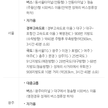
버스 :
동서울터미널(안동행) > 안동터미널 > 청송
(주왕산)행 시외버스 이용(안덕면 성재리 버스정류장
하차)
자가용
경부고속도로 :
경부고속도로 이용 > 대구 > 대구~
서울
포항간 고속도로 이용 > 북영천IC > 908번 지방도
(수락방향) > 약40분 주행후 우측방향(약290km,
3시간 40분 소요)
국도 :
동서울TG > 광주 > 이천 > 호법IC > 여주 >
여주IC > 충주 > 문경 > 상주TG > 25번국도 >
912지방도(예천방향) > 28번국도(대구방향) > 68번
지방도(청송방향) > 성재리 사거리에서 우회전 >
908지방도로 10분 거리 (약283km, 3시간 40분 소요)
대중교통
버스 :
광주터미널 > 대구에서 청송행 시외버스 이용
(영천경유 성재리 버스정류장 하차)
광주
자가용