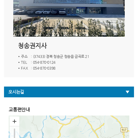
청송권지사
주소
: (37433) 경북 청송군 청송읍 금곡로 21
TEL
: 054-870-0124
FAX
: 054-870-0398
오시는길
교통편안내