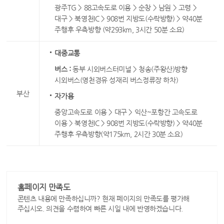
광주TG > 88고속도로 이용 > 순창 > 남원 > 고령 >
대구 > 북영천IC > 908번 지방도(수락방향) > 약40분
주행후 우측방향 (약293km, 3시간 50분 소요)
대중교통
버스 :
동부 시외버스터미널 > 청송(주왕산)방향
시외버스(영천경유 성재리 버스정류장 하차)
부산
자가용
중앙고속도로 이용 > 대구 > 익산~포항간 고속도로
이용 > 북영천IC > 908번 지방도(수락방향) > 약40분
주행후 우측방향(약175km, 2시간 30분 소요)
홈페이지 만족도
콘텐츠 내용에 만족하십니까? 현재 페이지의 만족도를 평가해
주십시오. 의견을 수렴하여 빠른 시일 내에 반영하겠습니다.