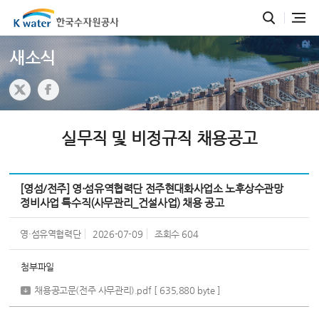
새소식
실무직 및 비정규직 채용공고
[영섬/전주] 영·섬유역협력단 전주현대화사업소 노후상수관망
정비사업 특수직(사무관리_건설사업) 채용 공고
영·섬유역협력단
2026-07-09
조회수
604
첨부파일
채용공고문(전주 사무관리).pdf
[ 635,880 byte ]