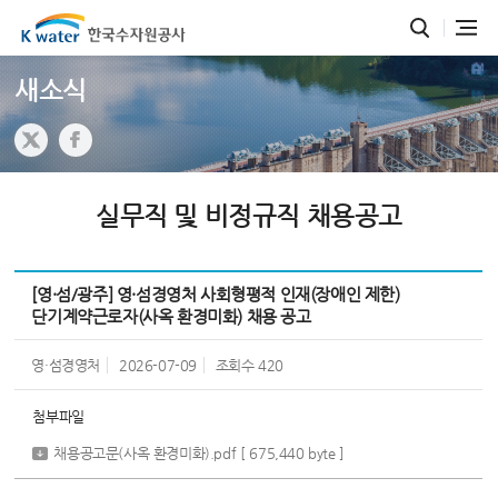
새소식
실무직 및 비정규직 채용공고
[영·섬/광주] 영·섬경영처 사회형평적 인재(장애인 제한)
단기계약근로자(사옥 환경미화) 채용 공고
영·섬경영처
2026-07-09
조회수
420
첨부파일
채용공고문(사옥 환경미화).pdf
[ 675,440 byte ]